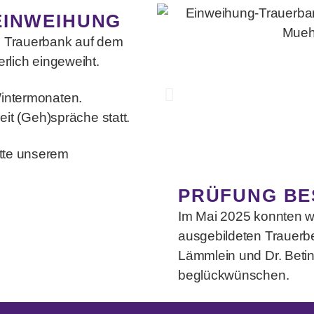
EINWEIHUNG
e Trauerbank auf dem
erlich eingeweiht.
Wintermonaten.
Zeit (Geh)spräche statt.
tte unserem
PRÜFUNG BE
Im Mai 2025 konnten w
ausgebildeten Trauerb
Lämmlein und Dr. Beti
beglückwünschen.